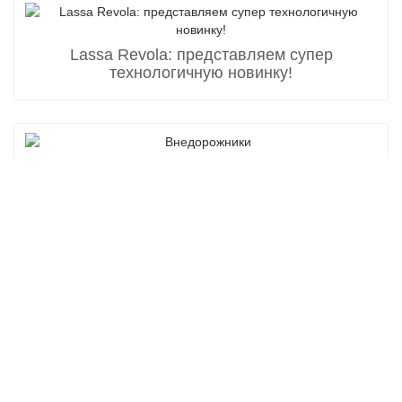
Lassa Revola: представляем супер
технологичную новинку!
Внедорожники
Мы стараемся удовлетворить потребность в шинах
для внедорожников, потому у нас всегда
есть шины для внедорожников в наличие в интернет-магазине.
Шины для внедорожника — один из элементов автомобиля, в
основном влияющий на его проходимость, скоростные
характеристики, управляемость и другие эксплуатационные
качества. Наши менеджеры готовы подобрать лучшую
резину для Вашего автомобиля исходя из требований и
условий эксплуатации.