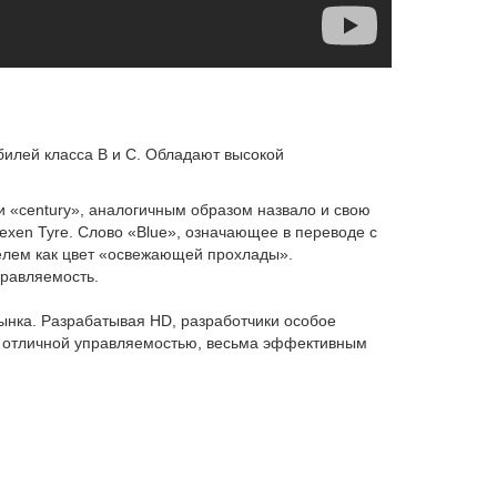
илей класса B и C. Обладают высокой
и «century», аналогичным образом назвало и свою
Nexen Tyre. Слово «Blue», означающее в переводе с
елем как цвет «освежающей прохлады».
правляемость.
ынка. Разрабатывая HD, разработчики особое
е отличной управляемостью, весьма эффективным