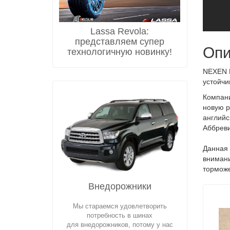
Lassa Revola:
представляем супер
Опи
технологичную новинку!
NEXEN N
устойчи
Компани
новую р
английс
Аббреви
Данная 
внимани
торможе
Внедорожники
Мы стараемся удовлетворить
потребность в шинах
для внедорожников, потому у нас