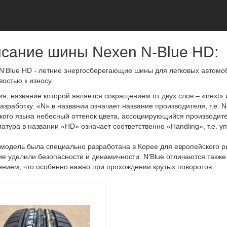
сание шины Nexen N-Blue HD:
’Blue HD - летние энергосберегающие шины для легковых автомоб
востью к износу.
я, название которой является сокращением от двух слов – «next» 
азработку. «N» в названии означает название производителя, т.е. 
кого языка небесный оттенок цвета, ассоциирующийся производит
атура в названии «HD» означает соответственно «Handling», т.е. у
модель была специально разработана в Корее для европейского р
е уделили безопасности и динамичности. N’Blue отличаются такж
нием, что особенно важно при прохождении крутых поворотов.