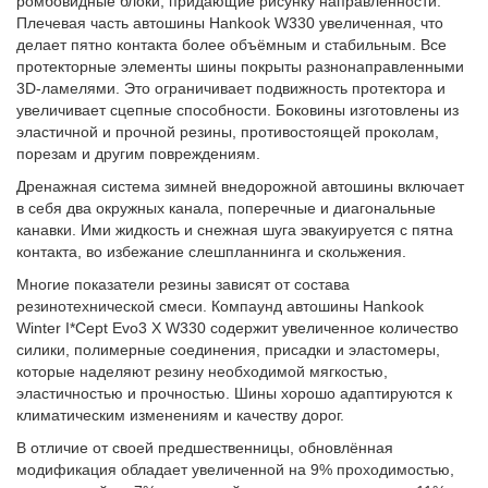
ромбовидные блоки, придающие рисунку направленности.
Плечевая часть автошины Hankook W330 увеличенная, что
делает пятно контакта более объёмным и стабильным. Все
протекторные элементы шины покрыты разнонаправленными
3D-ламелями. Это ограничивает подвижность протектора и
увеличивает сцепные способности. Боковины изготовлены из
эластичной и прочной резины, противостоящей проколам,
порезам и другим повреждениям.
Дренажная система зимней внедорожной автошины включает
в себя два окружных канала, поперечные и диагональные
канавки. Ими жидкость и снежная шуга эвакуируется с пятна
контакта, во избежание слешпланнинга и скольжения.
Многие показатели резины зависят от состава
резинотехнической смеси. Компаунд автошины Hankook
Winter I*Cept Evo3 X W330 содержит увеличенное количество
силики, полимерные соединения, присадки и эластомеры,
которые наделяют резину необходимой мягкостью,
эластичностью и прочностью. Шины хорошо адаптируются к
климатическим изменениям и качеству дорог.
В отличие от своей предшественницы, обновлённая
модификация обладает увеличенной на 9% проходимостью,