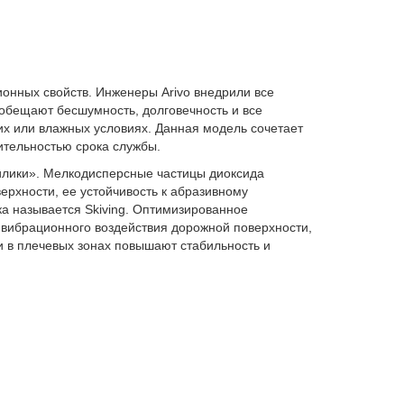
онных свойств. Инженеры Arivo внедрили все
 обещают бесшумность, долговечность и все
х или влажных условиях. Данная модель сочетает
ительностью срока службы.
илики». Мелкодисперсные частицы диоксида
рхности, ее устойчивость к абразивному
а называется Skiving. Оптимизированное
вибрационного воздействия дорожной поверхности,
и в плечевых зонах повышают стабильность и