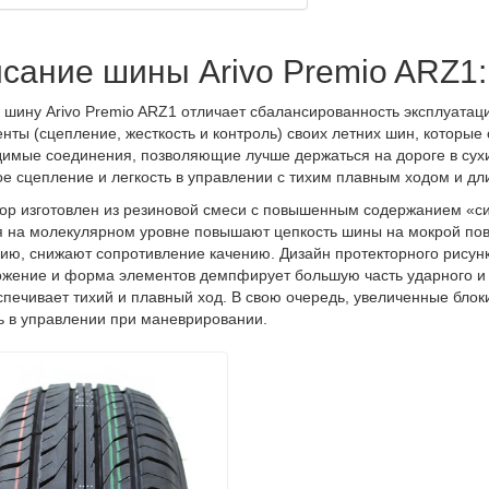
сание шины Arivo Premio ARZ1:
шину Arivo Premio ARZ1 отличает сбалансированность эксплуатаци
нты (сцепление, жесткость и контроль) своих летних шин, которые
имые соединения, позволяющие лучше держаться на дороге в сухи
е сцепление и легкость в управлении с тихим плавным ходом и дл
ор изготовлен из резиновой смеси с повышенным содержанием «с
 на молекулярном уровне повышают цепкость шины на мокрой пове
ию, снижают сопротивление качению. Дизайн протекторного рисунк
жение и форма элементов демпфирует большую часть ударного и 
спечивает тихий и плавный ход. В свою очередь, увеличенные блок
ь в управлении при маневрировании.