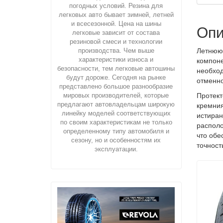
погодных условий. Резина для
легковых авто бывает зимней, летней
и всесезонной. Цена на шины
Опи
легковые зависит от состава
резиновой смеси и технологии
производства. Чем выше
Летнюю 
характеристики износа и
компоне
безопасности, тем легковые автошины
необход
будут дороже. Сегодня на рынке
отменно
представлено большое разнообразие
мировых производителей, которые
Протект
предлагают автовладельцам широкую
кремния
линейку моделей соответствующих
истиран
по своим характеристикам не только
располо
определенному типу автомобиля и
что обе
сезону, но и особенностям их
точност
эксплуатации.