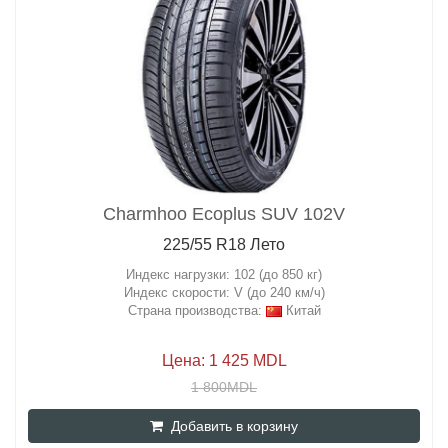
Charmhoo Ecoplus SUV 102V
225/55 R18 Лето
Индекс нагрузки: 102 (до 850 кг)
Индекс скорости: V (до 240 км/ч)
Страна производства:
Китай
Цена: 1 425 MDL
1 800MDL
Добавить в корзину