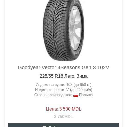
Goodyear Vector 4Seasons Gen-3 102V
225/55 R18 Лето, Зима
Индекс нагрузки: 102 (до 850 кг)
Индекс скорости: V (до 240 км/ч)
Страна производства:
Польша
Цена: 3 500 MDL
3 750MDL