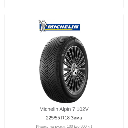
Michelin Alpin 7 102V
225/55 R18 Зима
Индекс нагрузки: 100 (до 800 кг)