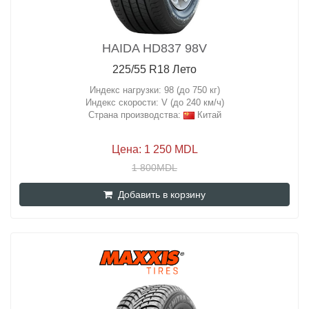
HAIDA HD837 98V
225/55 R18 Лето
Индекс нагрузки: 98 (до 750 кг)
Индекс скорости: V (до 240 км/ч)
Страна производства:
Китай
Цена: 1 250 MDL
1 800MDL
Добавить в корзину