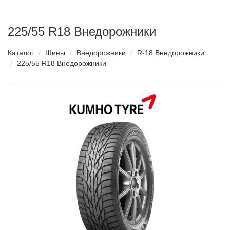
225/55 R18 Внедорожники
Каталог
Шины
Внедорожники
R-18 Внедорожники
225/55 R18 Внедорожники