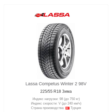
Lassa Competus Winter 2 98V
225/55 R18 Зима
Индекс нагрузки: 98 (до 750 кг)
Индекс скорости: V (до 240 км/ч)
Страна производства:
Турция