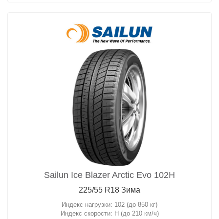
Sailun Ice Blazer Arctic Evo 102H
225/55 R18 Зима
Индекс нагрузки: 102 (до 850 кг)
Индекс скорости: H (до 210 км/ч)