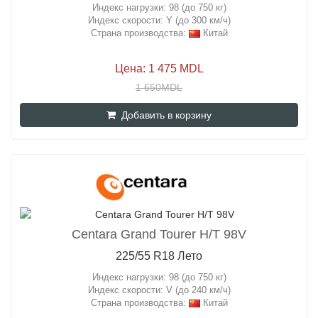
Индекс нагрузки: 98 (до 750 кг)
Индекс скорости: Y (до 300 км/ч)
Страна производства:
Китай
Цена: 1 475 MDL
1 650MDL
Добавить в корзину
Centara Grand Tourer H/T 98V
225/55 R18 Лето
Индекс нагрузки: 98 (до 750 кг)
Индекс скорости: V (до 240 км/ч)
Страна производства:
Китай