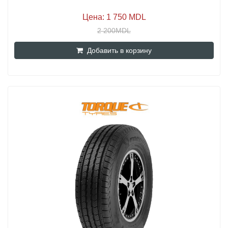
Цена: 1 750 MDL
2 200MDL
Добавить в корзину